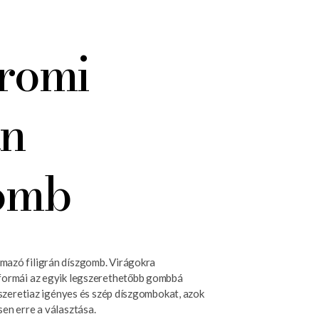
romi
án
omb
azó filigrán díszgomb. Virágokra
formái az egyik legszerethetőbb gombbá
i szeretiaz igényes és szép díszgombokat, azok
en erre a választása.