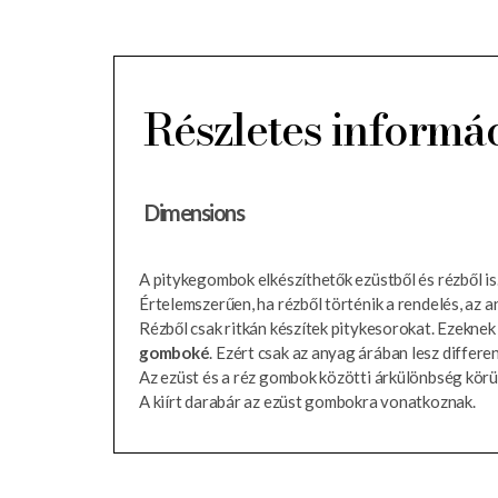
Részletes informá
Dimensions
A pitykegombok elkészíthetők ezüstből és rézből is
Értelemszerűen, ha rézből történik a rendelés, az a
Rézből csak ritkán készítek pitykesorokat. Ezeknek
gomboké
. Ezért csak az anyag árában lesz differen
Az ezüst és a réz gombok közötti árkülönbség körül
A kiírt darabár az ezüst gombokra vonatkoznak.