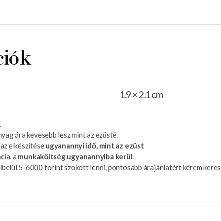
ciók
1.9 × 2.1 cm
.
nyag ára kevesebb lesz mint az ezüsté.
 az elkészítése
ugyanannyi idő, mint az ezüst
cia, a
munkaköltség ugyanannyiba kerül
.
belül 5-6000 forint szokott lenni, pontosabb árajánlatért kérem keres