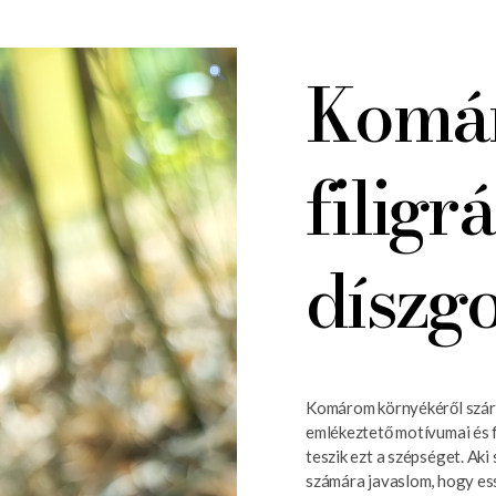
Komá
filigr
díszg
Komárom környékéről szárm
emlékeztető motívumai és 
teszik ezt a szépséget. Ak
számára javaslom, hogy ess