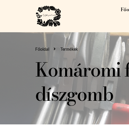
Főo
Főoldal
Termékek
Komáromi f
díszgomb