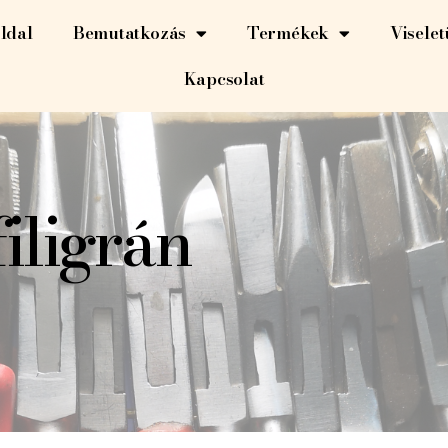
ldal
Bemutatkozás
Termékek
Visele
Kapcsolat
iligrán