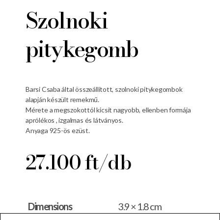
Szolnoki
pitykegomb
Barsi Csaba által összeállított, szolnoki pitykegombok
alapján készült remekmű.
Mérete a megszokottól kicsit nagyobb, ellenben formája
aprólékos , izgalmas és látványos.
Anyaga 925-ös ezüst.
27.100 ft/db
Dimensions
3.9 × 1.8 cm