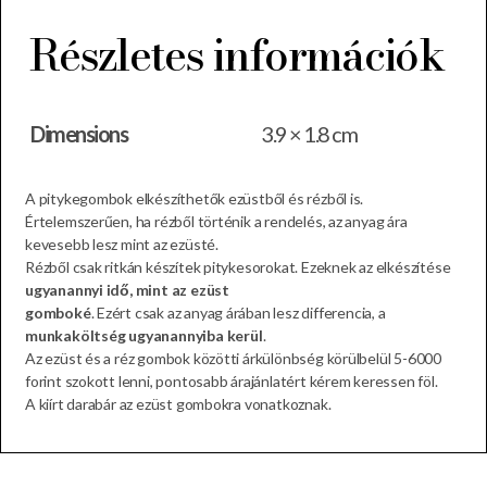
Részletes információk
Dimensions
3.9 × 1.8 cm
A pitykegombok elkészíthetők ezüstből és rézből is.
Értelemszerűen, ha rézből történik a rendelés, az anyag ára
kevesebb lesz mint az ezüsté.
Rézből csak ritkán készítek pitykesorokat. Ezeknek az elkészítése
ugyanannyi idő, mint az ezüst
gomboké
. Ezért csak az anyag árában lesz differencia, a
munkaköltség ugyanannyiba kerül
.
Az ezüst és a réz gombok közötti árkülönbség körülbelül 5-6000
forint szokott lenni, pontosabb árajánlatért kérem keressen föl.
A kiírt darabár az ezüst gombokra vonatkoznak.