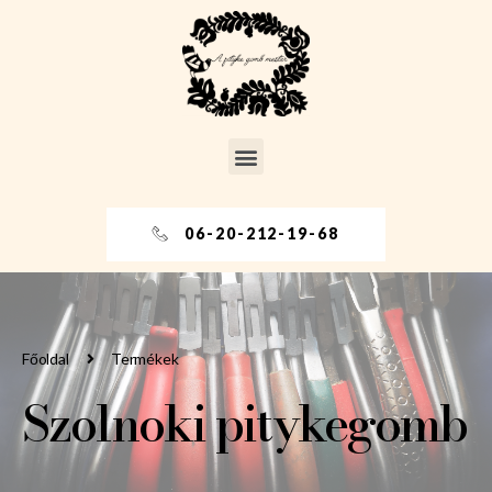
06-20-212-19-68
Főoldal
Termékek
Szolnoki pitykegomb