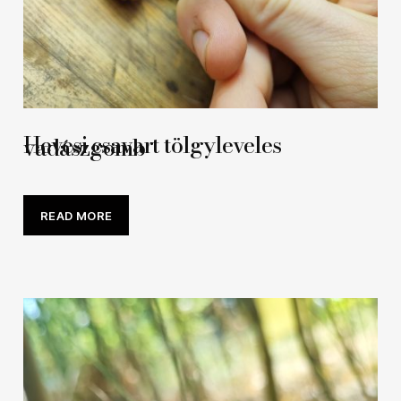
Hevesi csavart tölgyleveles
vadászgomb
READ MORE