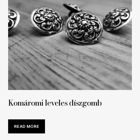
Komáromi leveles díszgomb
READ MORE