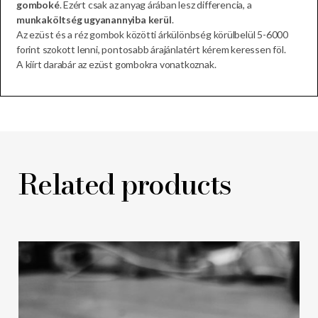
gomboké
. Ezért csak az anyag árában lesz differencia, a
munkaköltség ugyanannyiba kerül
.
Az ezüst és a réz gombok közötti árkülönbség körülbelül 5-6000
forint szokott lenni, pontosabb árajánlatért kérem keressen föl.
A kiírt darabár az ezüst gombokra vonatkoznak.
Related products