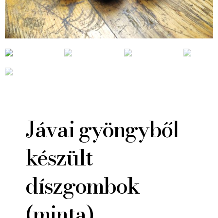
Jávai gyöngyből
készült
díszgombok
(minta)