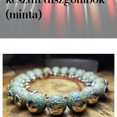
(minta)
🔍