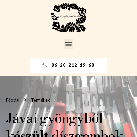
06-20-212-19-68
Főoldal
Termékek
Jávai gyöngyből
készült díszgombok