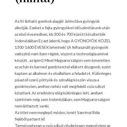
Az itt látható gombok alapját Jatim/Jáva gyöngyök
alkotják. Ezeket a fajta gyöngyöket időszámításunk után
az első évezredben, kb 300 és 700 között készítették
Indonéziában Ez azt jelenti, hogy A GYÖNGYÖK KÖZEL
1300-1600 ÉVESEK lehetnek! (A felhasznált gyöngyök
valószínű nem ilyen régiek, viszont a technológia amivel
készült , az igen!) Mivel Magyarországon sem ismeretlen
az achát és karneol gombtesttel ellátott díszgomb, ezért
kaptam az alkalmon és elvállaltam a feladatot. Különleges
pávatoll szerű pöttyök és színvilág köszön vissza a
gombtesten, amihez nehéz volt megfelelő csúcsdíszt
készíteni. Az eredmény elég különleges lett, amilyet
szerintem még sem Indonéziában, sem Magyarországon
nem láthatott senki.
Az ötlet nem meglepő módon, ismét Szerényi Béla
fejéből pattant ki!
Természetesen a csúcsdíszt részletesen megvéstem az