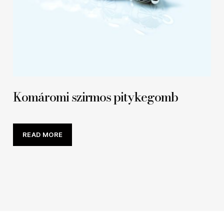
Komáromi szirmos pitykegomb
READ MORE