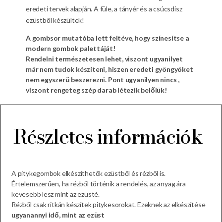
eredeti tervek alapján. A füle, a tányér és a csúcsdísz
ezüstből készültek!
A gombsor mutatóba lett feltéve, hogy színesítse a
modern gombok palettáját!
Rendelni természetesen lehet, viszont ugyanilyet
már nem tudok készíteni, hiszen eredeti gyöngyöket
nem egyszerű beszerezni. Pont ugyanilyen nincs ,
viszont rengeteg szép darab létezik belőlük!
Részletes információk
A pitykegombok elkészíthetők ezüstből és rézből is.
Értelemszerűen, ha rézből történik a rendelés, az anyag ára
kevesebb lesz mint az ezüsté.
Rézből csak ritkán készítek pitykesorokat. Ezeknek az elkészítése
ugyanannyi idő, mint az ezüst