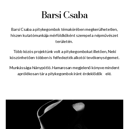
Barsi Csaba
Barsi Csaba a pitykegombok témakörében megkerülhetetlen,
hiszen kutatómunkája mérföldkőként szerepel a népművészet
területén.
Több közös projektünk volt a pitykegombokat illetően, Neki
köszönhetően többen is felfedezték alkotói tevékenységemet.
Munkássága hiánypótló. Hamarosan megjelenő könyve mindent
aprólékosan tár a pitykegombok iránt érdeklődők elé.